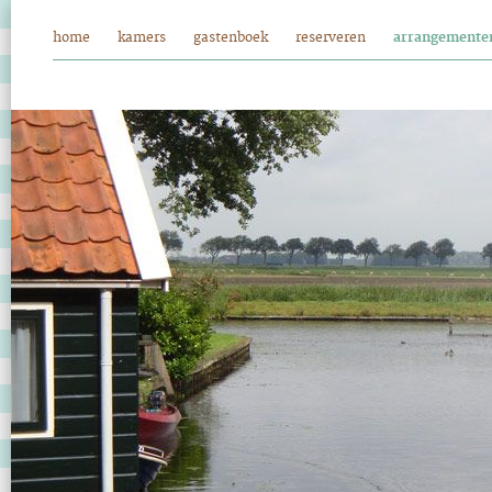
home
kamers
gastenboek
reserveren
arrangemente