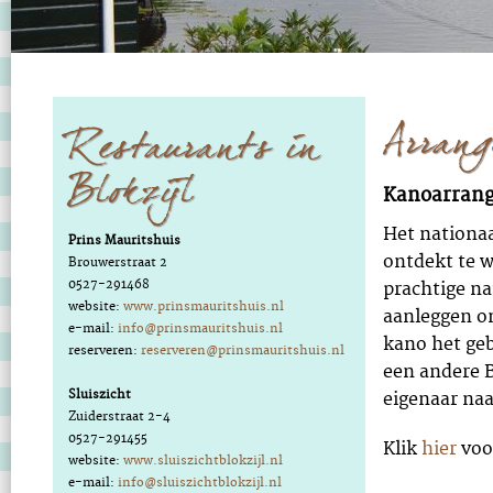
Arrang
Restaurants in
Blokzijl
Kanoarrang
Het nationaa
Prins Mauritshuis
ontdekt te w
Brouwerstraat 2
0527-291468
prachtige na
website:
www.prinsmauritshuis.nl
aanleggen om
e-mail:
info@prinsmauritshuis.nl
kano het geb
reserveren:
reserveren@prinsmauritshuis.nl
een andere 
Sluiszicht
eigenaar naa
Zuiderstraat 2-4
0527-291455
Klik
hier
voo
website:
www.sluiszichtblokzijl.nl
e-mail:
info@sluiszichtblokzijl.nl