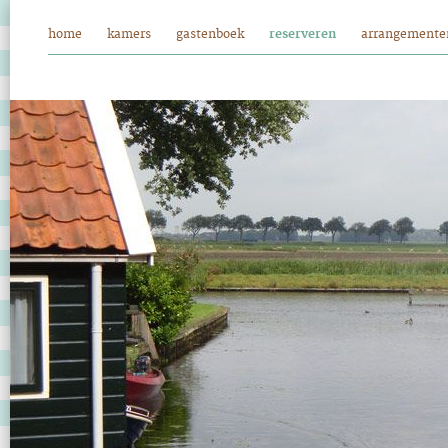
home
kamers
gastenboek
reserveren
arrangemente