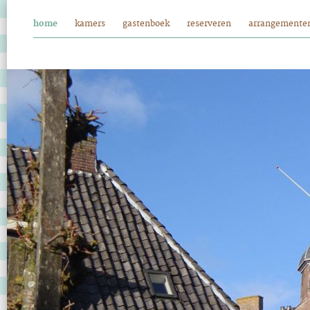
home
kamers
gastenboek
reserveren
arrangemente