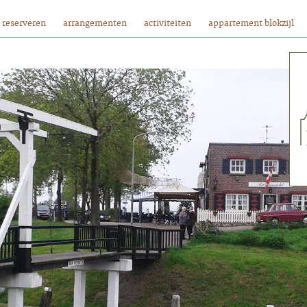
reserveren
arrangementen
activiteiten
appartement blokzijl