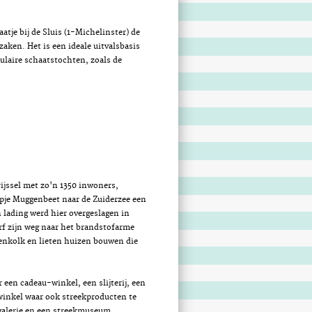
atje bij de Sluis (1-Michelinster) de
zaken. Het is een ideale uitvalsbasis
pulaire schaatstochten, zoals de
ijssel met zo'n 1350 inwoners,
rpje Muggenbeet naar de Zuiderzee een
n lading werd hier overgeslagen in
urf zijn weg naar het brandstofarme
venkolk en lieten huizen bouwen die
.
r een cadeau-winkel, een slijterij, een
winkel waar ook streekproducten te
tgalerie en een streekmuseum.