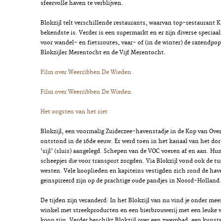
sfeervolle haven te verblijven.
Blokzijl telt verschillende restaurants, waarvan top-restaurant Ka
bekendste is. Verder is een supermarkt en er zijn diverse speciaal
voor wandel- en fietsroutes, vaar- of (in de winter) de razendpo
Blokzijler Merentocht en de Vijf Merentocht.
Film over Weerribben De Wieden
Film over Weerribben De Wieden
Het oogsten van het riet
Blokzijl, een voormalig Zuiderzee-havenstadje in de Kop van Over
ontstond in de 16de eeuw. Er werd toen in het kanaal van het do
'sijl' (sluis) aangelegd. Schepen van de VOC voeren af en aan. Hu
scheepjes die voor transport zorgden. Via Blokzijl vond ook de t
westen. Vele kooplieden en kapiteins vestigden zich rond de ha
geïnspireerd zijn op de prachtige oude pandjes in Noord-Holland
De tijden zijn veranderd: In het Blokzijl van nu vind je onder mee
winkel met streekproducten en een bierbrouwerij met een leuke 
koop zijn. Verder beschikt Blokzijl over een zwembad, een kuns